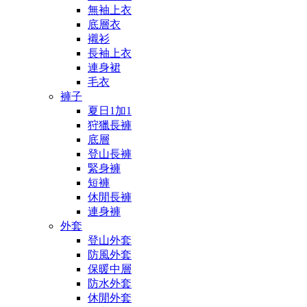
無袖上衣
底層衣
襯衫
長袖上衣
連身裙
毛衣
褲子
夏日1加1
狩獵長褲
底層
登山長褲
緊身褲
短褲
休閒長褲
連身褲
外套
登山外套
防風外套
保暖中層
防水外套
休閒外套