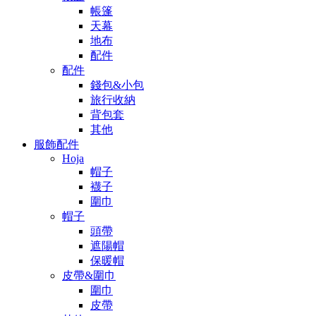
帳篷
天幕
地布
配件
配件
錢包&小包
旅行收納
背包套
其他
服飾配件
Hoja
帽子
襪子
圍巾
帽子
頭帶
遮陽帽
保暖帽
皮帶&圍巾
圍巾
皮帶