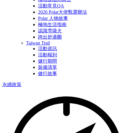
活動常見QA
2026 Polar大使甄選辦法
Polar 人物故事
極地生活指南
認識雪撬犬
跨出舒適圈
Taiwan Trail
活動資訊
活動報到
健行期間
裝備清單
健行故事
永續政策