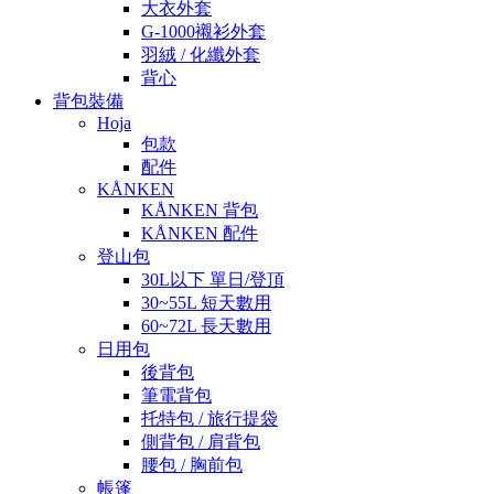
大衣外套
G-1000襯衫外套
羽絨 / 化纖外套
背心
背包裝備
Hoja
包款
配件
KÅNKEN
KÅNKEN 背包
KÅNKEN 配件
登山包
30L以下 單日/登頂
30~55L 短天數用
60~72L 長天數用
日用包
後背包
筆電背包
托特包 / 旅行提袋
側背包 / 肩背包
腰包 / 胸前包
帳篷