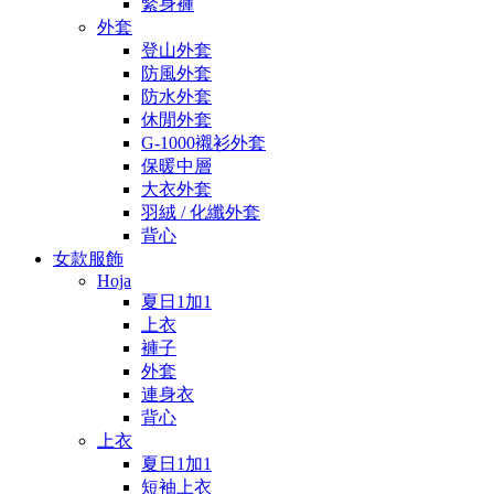
緊身褲
外套
登山外套
防風外套
防水外套
休閒外套
G-1000襯衫外套
保暖中層
大衣外套
羽絨 / 化纖外套
背心
女款服飾
Hoja
夏日1加1
上衣
褲子
外套
連身衣
背心
上衣
夏日1加1
短袖上衣